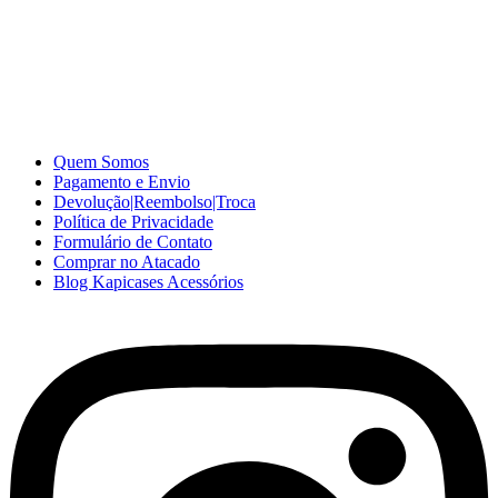
A Kapicases comercializa capas, películas, e muitos outros
acessórios para celular no varejo e atacado, com excelente qualidade
e ótimo preço para consumidores finais, revenda ou empresas.
Somos o seu fornecedor confiável na internet.
Capinhas de Celular
no Atacado e Varejo
Quem Somos
Pagamento e Envio
Devolução|Reembolso|Troca
Política de Privacidade
Formulário de Contato
Comprar no Atacado
Blog Kapicases Acessórios