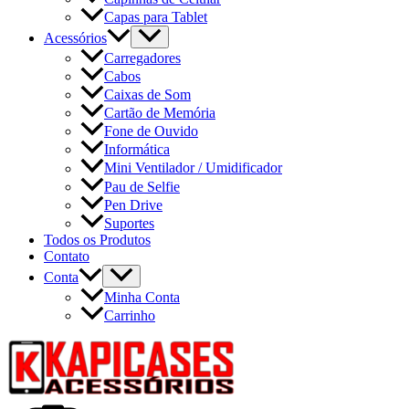
Capas para Tablet
Acessórios
Carregadores
Cabos
Caixas de Som
Cartão de Memória
Fone de Ouvido
Informática
Mini Ventilador / Umidificador
Pau de Selfie
Pen Drive
Suportes
Todos os Produtos
Contato
Conta
Minha Conta
Carrinho