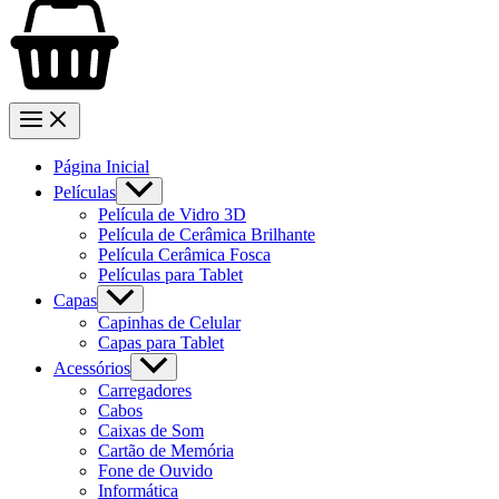
Página Inicial
Películas
Película de Vidro 3D
Película de Cerâmica Brilhante
Película Cerâmica Fosca
Películas para Tablet
Capas
Capinhas de Celular
Capas para Tablet
Acessórios
Carregadores
Cabos
Caixas de Som
Cartão de Memória
Fone de Ouvido
Informática