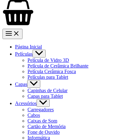
Página Inicial
Películas
Película de Vidro 3D
Película de Cerâmica Brilhante
Película Cerâmica Fosca
Películas para Tablet
Capas
Capinhas de Celular
Capas para Tablet
Acessórios
Carregadores
Cabos
Caixas de Som
Cartão de Memória
Fone de Ouvido
Informática