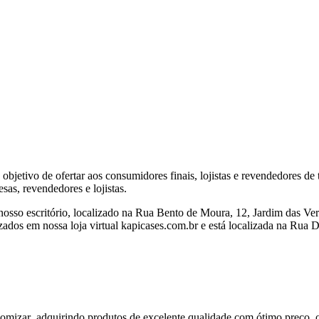
ivo de ofertar aos consumidores finais, lojistas e revendedores de tod
as, revendedores e lojistas.
osso escritório, localizado na Rua Bento de Moura, 12, Jardim das Vert
izados em nossa loja virtual kapicases.com.br e está localizada na Rua 
nomizar adquirindo produtos de excelente qualidade com ótimo preço, o