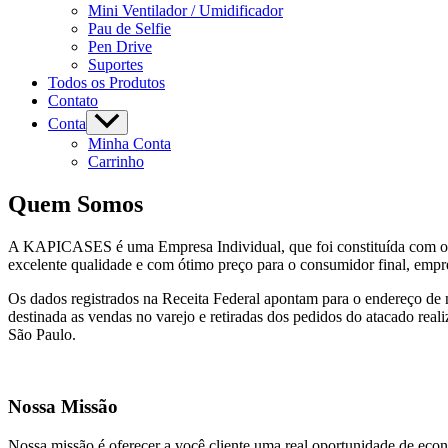
Mini Ventilador / Umidificador
Pau de Selfie
Pen Drive
Suportes
Todos os Produtos
Contato
Conta
Minha Conta
Carrinho
Quem Somos
A KAPICASES é uma Empresa Individual, que foi constituída com o objet
excelente qualidade e com ótimo preço para o consumidor final, empres
Os dados registrados na Receita Federal apontam para o endereço de n
destinada as vendas no varejo e retiradas dos pedidos do atacado real
São Paulo.
Nossa Missão
Nossa missão é oferecer a você cliente uma real oportunidade de eco