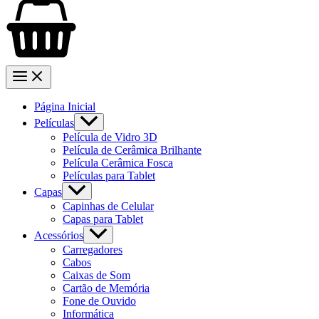
Página Inicial
Películas
Película de Vidro 3D
Película de Cerâmica Brilhante
Película Cerâmica Fosca
Películas para Tablet
Capas
Capinhas de Celular
Capas para Tablet
Acessórios
Carregadores
Cabos
Caixas de Som
Cartão de Memória
Fone de Ouvido
Informática