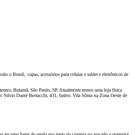
o o Brasil, capas, acessórios para celular e tablet e eletrônicos de
entes, Butantã, São Paulo, SP. Atualmente temos uma loja física
Dr. Silvio Dante Bertacchi, 431, bairro: Vila Sônia na Zona Oeste de
u ter uma fonte de renda por meio da compra no atacado e posterior