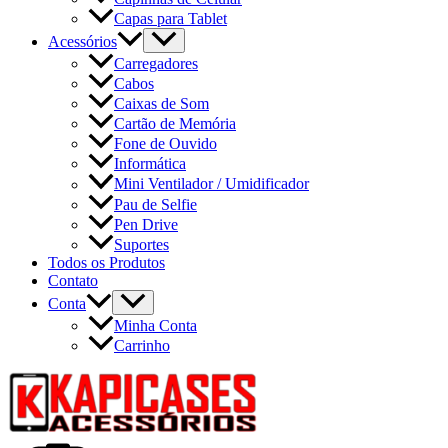
Capas para Tablet
Acessórios
Carregadores
Cabos
Caixas de Som
Cartão de Memória
Fone de Ouvido
Informática
Mini Ventilador / Umidificador
Pau de Selfie
Pen Drive
Suportes
Todos os Produtos
Contato
Conta
Minha Conta
Carrinho