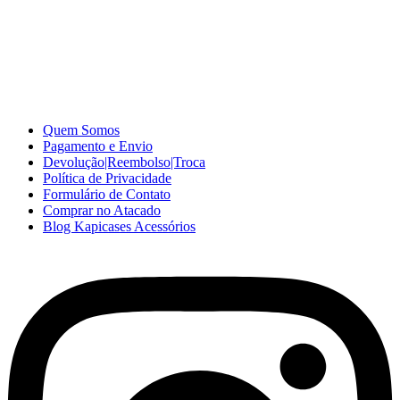
A Kapicases comercializa capas, películas, e muitos outros
acessórios para celular no varejo e atacado, com excelente qualidade
e ótimo preço para consumidores finais, revenda ou empresas.
Somos o seu fornecedor confiável na internet.
Capinhas de Celular
no Atacado e Varejo
Quem Somos
Pagamento e Envio
Devolução|Reembolso|Troca
Política de Privacidade
Formulário de Contato
Comprar no Atacado
Blog Kapicases Acessórios