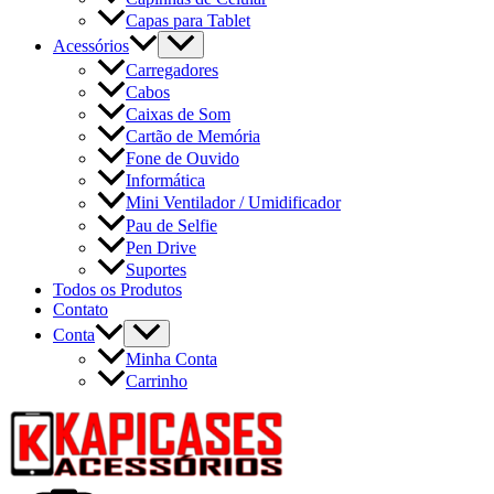
Capas para Tablet
Acessórios
Carregadores
Cabos
Caixas de Som
Cartão de Memória
Fone de Ouvido
Informática
Mini Ventilador / Umidificador
Pau de Selfie
Pen Drive
Suportes
Todos os Produtos
Contato
Conta
Minha Conta
Carrinho