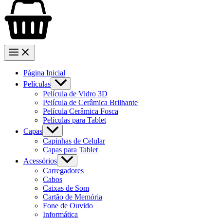
Página Inicial
Películas
Película de Vidro 3D
Película de Cerâmica Brilhante
Película Cerâmica Fosca
Películas para Tablet
Capas
Capinhas de Celular
Capas para Tablet
Acessórios
Carregadores
Cabos
Caixas de Som
Cartão de Memória
Fone de Ouvido
Informática