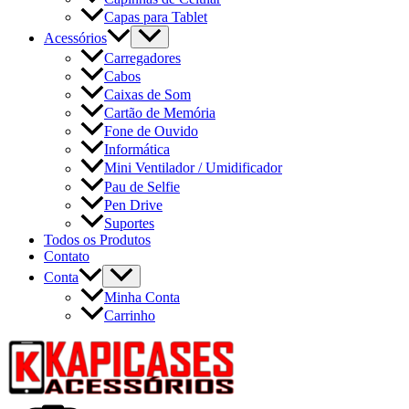
Capas para Tablet
Acessórios
Carregadores
Cabos
Caixas de Som
Cartão de Memória
Fone de Ouvido
Informática
Mini Ventilador / Umidificador
Pau de Selfie
Pen Drive
Suportes
Todos os Produtos
Contato
Conta
Minha Conta
Carrinho