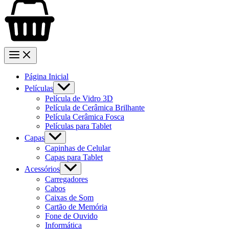
Página Inicial
Películas
Película de Vidro 3D
Película de Cerâmica Brilhante
Película Cerâmica Fosca
Películas para Tablet
Capas
Capinhas de Celular
Capas para Tablet
Acessórios
Carregadores
Cabos
Caixas de Som
Cartão de Memória
Fone de Ouvido
Informática