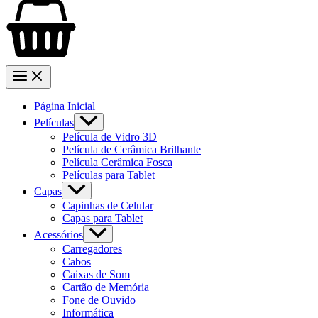
Página Inicial
Películas
Película de Vidro 3D
Película de Cerâmica Brilhante
Película Cerâmica Fosca
Películas para Tablet
Capas
Capinhas de Celular
Capas para Tablet
Acessórios
Carregadores
Cabos
Caixas de Som
Cartão de Memória
Fone de Ouvido
Informática