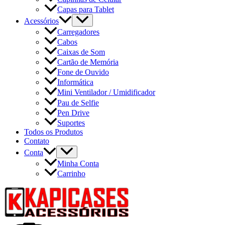
Capas para Tablet
Acessórios
Carregadores
Cabos
Caixas de Som
Cartão de Memória
Fone de Ouvido
Informática
Mini Ventilador / Umidificador
Pau de Selfie
Pen Drive
Suportes
Todos os Produtos
Contato
Conta
Minha Conta
Carrinho