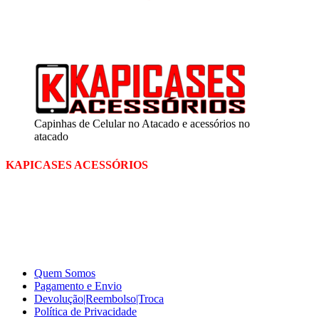
Segunda a sexta
das 09:00 às 18:00
Sábado das 09:00 às 13:00
Capinhas de Celular no Atacado e acessórios no
atacado
KAPICASES ACESSÓRIOS
A Kapicases comercializa capas, películas, e muitos outros
acessórios para celular no varejo e atacado, com excelente qualidade
e ótimo preço para consumidores finais, revenda ou empresas.
Somos o seu fornecedor confiável na internet.
Capinhas de Celular
no Atacado e Varejo
Quem Somos
Pagamento e Envio
Devolução|Reembolso|Troca
Política de Privacidade