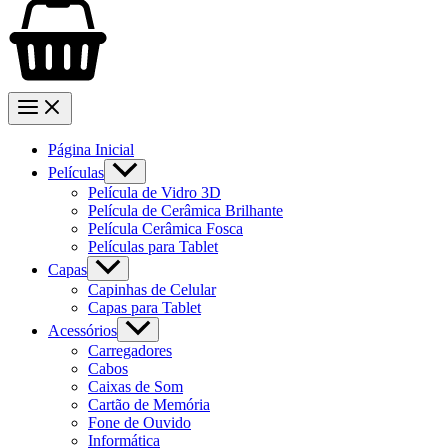
Página Inicial
Películas
Película de Vidro 3D
Película de Cerâmica Brilhante
Película Cerâmica Fosca
Películas para Tablet
Capas
Capinhas de Celular
Capas para Tablet
Acessórios
Carregadores
Cabos
Caixas de Som
Cartão de Memória
Fone de Ouvido
Informática