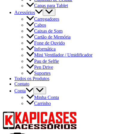
Capas para Tablet
Acessórios
Carregadores
Cabos
Caixas de Som
Cartão de Memória
Fone de Ouvido
Informática
Mini Ventilador / Umidificador
Pau de Selfie
Pen Drive
Suportes
Todos os Produtos
Contato
Conta
Minha Conta
Carrinho