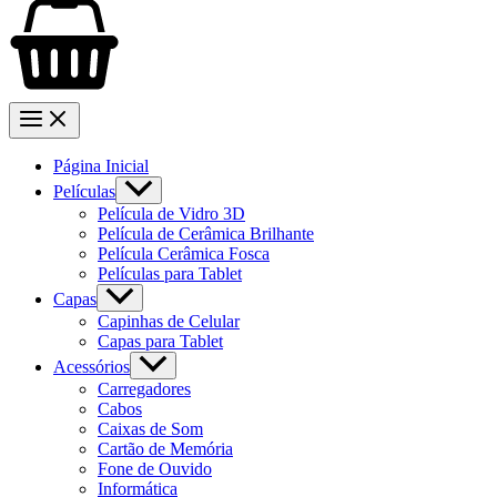
Página Inicial
Películas
Película de Vidro 3D
Película de Cerâmica Brilhante
Película Cerâmica Fosca
Películas para Tablet
Capas
Capinhas de Celular
Capas para Tablet
Acessórios
Carregadores
Cabos
Caixas de Som
Cartão de Memória
Fone de Ouvido
Informática