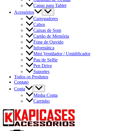
Capas para Tablet
Acessórios
Carregadores
Cabos
Caixas de Som
Cartão de Memória
Fone de Ouvido
Informática
Mini Ventilador / Umidificador
Pau de Selfie
Pen Drive
Suportes
Todos os Produtos
Contato
Conta
Minha Conta
Carrinho