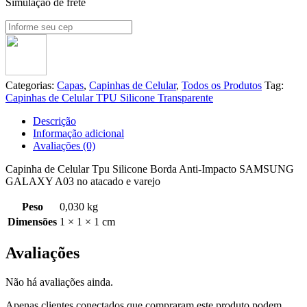
Simulação de frete
Categorias:
Capas
,
Capinhas de Celular
,
Todos os Produtos
Tag:
Capinhas de Celular TPU Silicone Transparente
Descrição
Informação adicional
Avaliações (0)
Capinha de Celular Tpu Silicone Borda Anti-Impacto SAMSUNG
GALAXY A03 no atacado e varejo
Peso
0,030 kg
Dimensões
1 × 1 × 1 cm
Avaliações
Não há avaliações ainda.
Apenas clientes conectados que compraram este produto podem