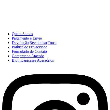
A Kapicases comercializa capas, películas, e muitos outros
acessórios para celular no varejo e atacado, com excelente qualidade
e ótimo preço para consumidores finais, revenda ou empresas.
Somos o seu fornecedor confiável na internet.
Capinhas de Celular
no Atacado e Varejo
Quem Somos
Pagamento e Envio
Devolução|Reembolso|Troca
Política de Privacidade
Formulário de Contato
Comprar no Atacado
Blog Kapicases Acessórios