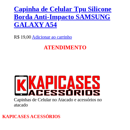
Capinha de Celular Tpu Silicone
Borda Anti-Impacto SAMSUNG
GALAXY A54
R$
19,00
Adicionar ao carrinho
ATENDIMENTO
Segunda a sexta
das 09:00 às 18:00
Sábado das 09:00 às 13:00
Capinhas de Celular no Atacado e acessórios no
atacado
KAPICASES ACESSÓRIOS
A Kapicases comercializa capas, películas, e muitos outros