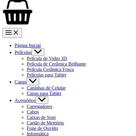
Página Inicial
Películas
Película de Vidro 3D
Película de Cerâmica Brilhante
Película Cerâmica Fosca
Películas para Tablet
Capas
Capinhas de Celular
Capas para Tablet
Acessórios
Carregadores
Cabos
Caixas de Som
Cartão de Memória
Fone de Ouvido
Informática