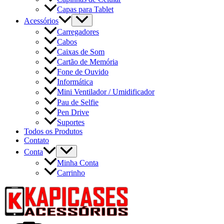
Capas para Tablet
Acessórios
Carregadores
Cabos
Caixas de Som
Cartão de Memória
Fone de Ouvido
Informática
Mini Ventilador / Umidificador
Pau de Selfie
Pen Drive
Suportes
Todos os Produtos
Contato
Conta
Minha Conta
Carrinho