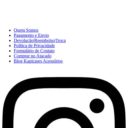
acessórios para celular no varejo e atacado, com excelente qualidade
e ótimo preço para consumidores finais, revenda ou empresas.
Somos o seu fornecedor confiável na internet.
Capinhas de Celular
no Atacado e Varejo
Quem Somos
Pagamento e Envio
Devolução|Reembolso|Troca
Política de Privacidade
Formulário de Contato
Comprar no Atacado
Blog Kapicases Acessórios