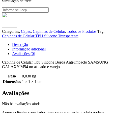
Simulação de frete
Categorias:
Capas
,
Capinhas de Celular
,
Todos os Produtos
Tag:
Capinhas de Celular TPU Silicone Transparente
Descrição
Informação adicional
Avaliações (0)
Capinha de Celular Tpu Silicone Borda Anti-Impacto SAMSUNG
GALAXY
M54
no atacado e varejo
Peso
0,030 kg
Dimensões
1 × 1 × 1 cm
Avaliações
Não há avaliações ainda.
Apenas clientes conectados que compraram este produto podem