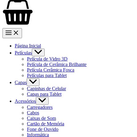
Página Inicial
Películas
Película de Vidro 3D
Película de Cerâmica Brilhante
Película Cerâmica Fosca
Películas para Tablet
Capas
Capinhas de Celular
Capas para Tablet
Acessórios
Carregadores
Cabos
Caixas de Som
Cartão de Memória
Fone de Ouvido
Informática