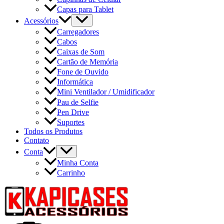
Capas para Tablet
Acessórios
Carregadores
Cabos
Caixas de Som
Cartão de Memória
Fone de Ouvido
Informática
Mini Ventilador / Umidificador
Pau de Selfie
Pen Drive
Suportes
Todos os Produtos
Contato
Conta
Minha Conta
Carrinho