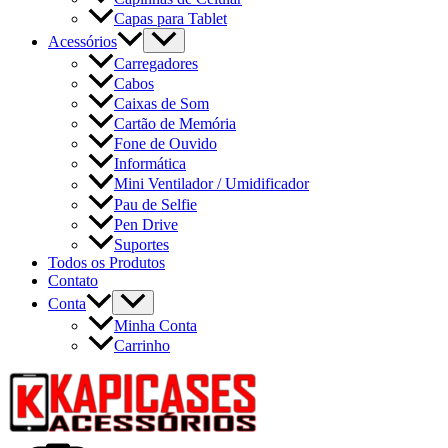
Capas para Tablet
Acessórios
Carregadores
Cabos
Caixas de Som
Cartão de Memória
Fone de Ouvido
Informática
Mini Ventilador / Umidificador
Pau de Selfie
Pen Drive
Suportes
Todos os Produtos
Contato
Conta
Minha Conta
Carrinho