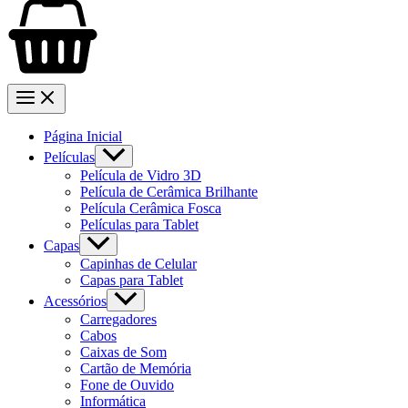
Página Inicial
Películas
Película de Vidro 3D
Película de Cerâmica Brilhante
Película Cerâmica Fosca
Películas para Tablet
Capas
Capinhas de Celular
Capas para Tablet
Acessórios
Carregadores
Cabos
Caixas de Som
Cartão de Memória
Fone de Ouvido
Informática