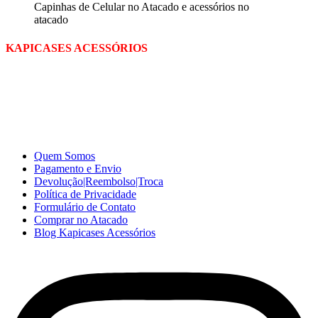
Capinhas de Celular no Atacado e acessórios no
atacado
KAPICASES ACESSÓRIOS
A Kapicases comercializa capas, películas, e muitos outros
acessórios para celular no varejo e atacado, com excelente qualidade
e ótimo preço para consumidores finais, revenda ou empresas.
Somos o seu fornecedor confiável na internet.
Capinhas de Celular
no Atacado e Varejo
Quem Somos
Pagamento e Envio
Devolução|Reembolso|Troca
Política de Privacidade
Formulário de Contato
Comprar no Atacado
Blog Kapicases Acessórios