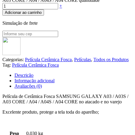
A03 CORE / A04 / A04S / A04 CORE quantidade
+
Adicionar ao carrinho
Simulação de frete
Categorias:
Película Cerâmica Fosca
,
Películas
,
Todos os Produtos
Tag:
Película Cerâmica Fosca
Descrição
Informação adicional
Avaliações (0)
Película de Cerâmica Fosca SAMSUNG GALAXY A03 / A03S /
A03 CORE / A04 / A04S / A04 CORE no atacado e no varejo
Excelente produto, protege a tela toda do aparelho;
Peso
0,030 kg