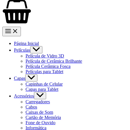
Página Inicial
Películas
Película de Vidro 3D
Película de Cerâmica Brilhante
Película Cerâmica Fosca
Películas para Tablet
Capas
Capinhas de Celular
Capas para Tablet
Acessórios
Carregadores
Cabos
Caixas de Som
Cartão de Memória
Fone de Ouvido
Informática