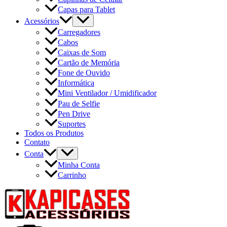
Capas para Tablet
Acessórios
Carregadores
Cabos
Caixas de Som
Cartão de Memória
Fone de Ouvido
Informática
Mini Ventilador / Umidificador
Pau de Selfie
Pen Drive
Suportes
Todos os Produtos
Contato
Conta
Minha Conta
Carrinho