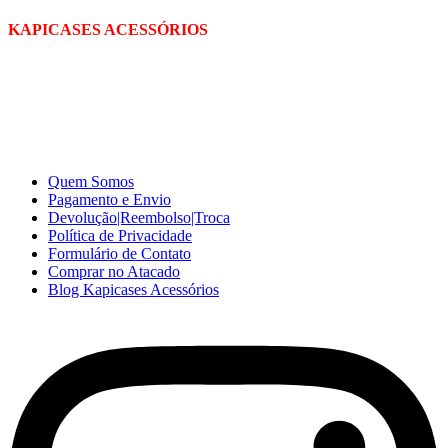
KAPICASES ACESSÓRIOS
A Kapicases comercializa capas, películas, e muitos outros
acessórios para celular no varejo e atacado, com excelente qualidade
e ótimo preço para consumidores finais, revenda ou empresas.
Somos o seu fornecedor confiável na internet.
Capinhas de Celular
no Atacado e Varejo
Quem Somos
Pagamento e Envio
Devolução|Reembolso|Troca
Política de Privacidade
Formulário de Contato
Comprar no Atacado
Blog Kapicases Acessórios