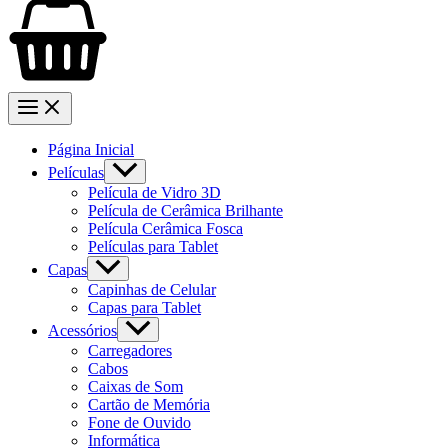
Página Inicial
Películas
Película de Vidro 3D
Película de Cerâmica Brilhante
Película Cerâmica Fosca
Películas para Tablet
Capas
Capinhas de Celular
Capas para Tablet
Acessórios
Carregadores
Cabos
Caixas de Som
Cartão de Memória
Fone de Ouvido
Informática