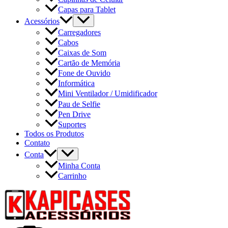
Capas para Tablet
Acessórios
Carregadores
Cabos
Caixas de Som
Cartão de Memória
Fone de Ouvido
Informática
Mini Ventilador / Umidificador
Pau de Selfie
Pen Drive
Suportes
Todos os Produtos
Contato
Conta
Minha Conta
Carrinho