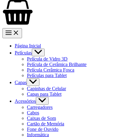
Página Inicial
Películas
Película de Vidro 3D
Película de Cerâmica Brilhante
Película Cerâmica Fosca
Películas para Tablet
Capas
Capinhas de Celular
Capas para Tablet
Acessórios
Carregadores
Cabos
Caixas de Som
Cartão de Memória
Fone de Ouvido
Informática