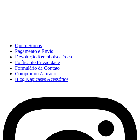
A Kapicases comercializa capas, películas, e muitos outros
acessórios para celular no varejo e atacado, com excelente qualidade
e ótimo preço para consumidores finais, revenda ou empresas.
Somos o seu fornecedor confiável na internet.
Capinhas de Celular
no Atacado e Varejo
Quem Somos
Pagamento e Envio
Devolução|Reembolso|Troca
Política de Privacidade
Formulário de Contato
Comprar no Atacado
Blog Kapicases Acessórios