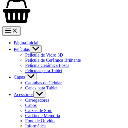
Página Inicial
Películas
Película de Vidro 3D
Película de Cerâmica Brilhante
Película Cerâmica Fosca
Películas para Tablet
Capas
Capinhas de Celular
Capas para Tablet
Acessórios
Carregadores
Cabos
Caixas de Som
Cartão de Memória
Fone de Ouvido
Informática