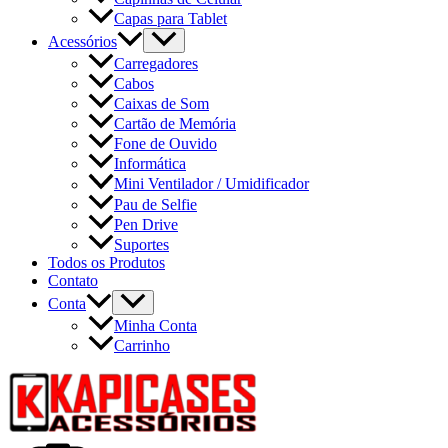
Capas para Tablet
Acessórios
Carregadores
Cabos
Caixas de Som
Cartão de Memória
Fone de Ouvido
Informática
Mini Ventilador / Umidificador
Pau de Selfie
Pen Drive
Suportes
Todos os Produtos
Contato
Conta
Minha Conta
Carrinho