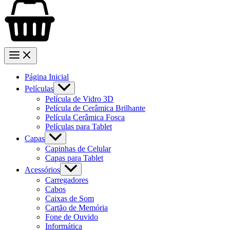
Página Inicial
Películas
Película de Vidro 3D
Película de Cerâmica Brilhante
Película Cerâmica Fosca
Películas para Tablet
Capas
Capinhas de Celular
Capas para Tablet
Acessórios
Carregadores
Cabos
Caixas de Som
Cartão de Memória
Fone de Ouvido
Informática