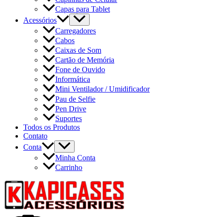
Capas para Tablet
Acessórios
Carregadores
Cabos
Caixas de Som
Cartão de Memória
Fone de Ouvido
Informática
Mini Ventilador / Umidificador
Pau de Selfie
Pen Drive
Suportes
Todos os Produtos
Contato
Conta
Minha Conta
Carrinho