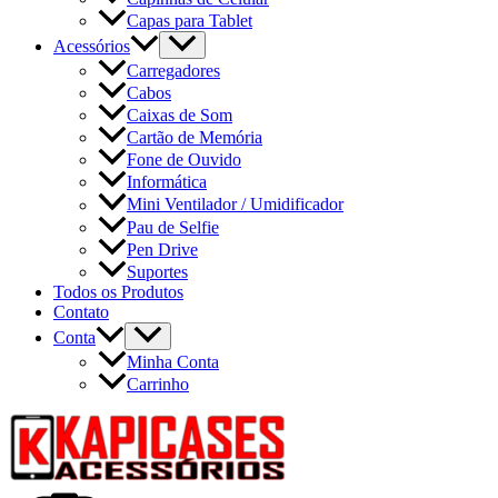
Capas para Tablet
Acessórios
Carregadores
Cabos
Caixas de Som
Cartão de Memória
Fone de Ouvido
Informática
Mini Ventilador / Umidificador
Pau de Selfie
Pen Drive
Suportes
Todos os Produtos
Contato
Conta
Minha Conta
Carrinho