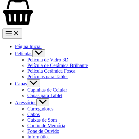
Página Inicial
Películas
Película de Vidro 3D
Película de Cerâmica Brilhante
Película Cerâmica Fosca
Películas para Tablet
Capas
Capinhas de Celular
Capas para Tablet
Acessórios
Carregadores
Cabos
Caixas de Som
Cartão de Memória
Fone de Ouvido
Informática