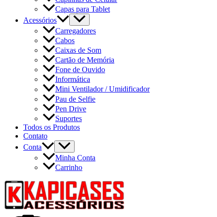
Capas para Tablet
Acessórios
Carregadores
Cabos
Caixas de Som
Cartão de Memória
Fone de Ouvido
Informática
Mini Ventilador / Umidificador
Pau de Selfie
Pen Drive
Suportes
Todos os Produtos
Contato
Conta
Minha Conta
Carrinho