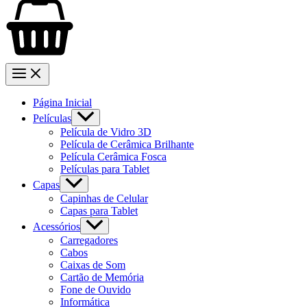
Página Inicial
Películas
Película de Vidro 3D
Película de Cerâmica Brilhante
Película Cerâmica Fosca
Películas para Tablet
Capas
Capinhas de Celular
Capas para Tablet
Acessórios
Carregadores
Cabos
Caixas de Som
Cartão de Memória
Fone de Ouvido
Informática