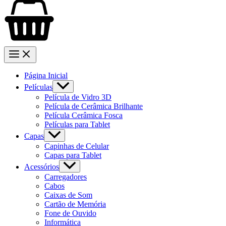
Página Inicial
Películas
Película de Vidro 3D
Película de Cerâmica Brilhante
Película Cerâmica Fosca
Películas para Tablet
Capas
Capinhas de Celular
Capas para Tablet
Acessórios
Carregadores
Cabos
Caixas de Som
Cartão de Memória
Fone de Ouvido
Informática