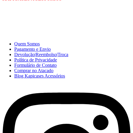
A Kapicases comercializa capas, películas, e muitos outros
acessórios para celular no varejo e atacado, com excelente qualidade
e ótimo preço para consumidores finais, revenda ou empresas.
Somos o seu fornecedor confiável na internet.
Capinhas de Celular
no Atacado e Varejo
Quem Somos
Pagamento e Envio
Devolução|Reembolso|Troca
Política de Privacidade
Formulário de Contato
Comprar no Atacado
Blog Kapicases Acessórios