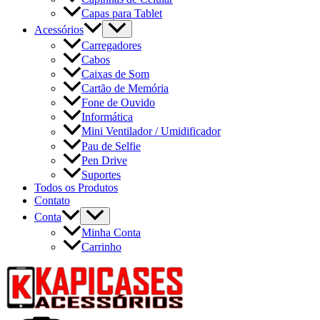
Capas para Tablet
Acessórios
Carregadores
Cabos
Caixas de Som
Cartão de Memória
Fone de Ouvido
Informática
Mini Ventilador / Umidificador
Pau de Selfie
Pen Drive
Suportes
Todos os Produtos
Contato
Conta
Minha Conta
Carrinho