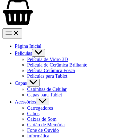
Página Inicial
Películas
Película de Vidro 3D
Película de Cerâmica Brilhante
Película Cerâmica Fosca
Películas para Tablet
Capas
Capinhas de Celular
Capas para Tablet
Acessórios
Carregadores
Cabos
Caixas de Som
Cartão de Memória
Fone de Ouvido
Informática