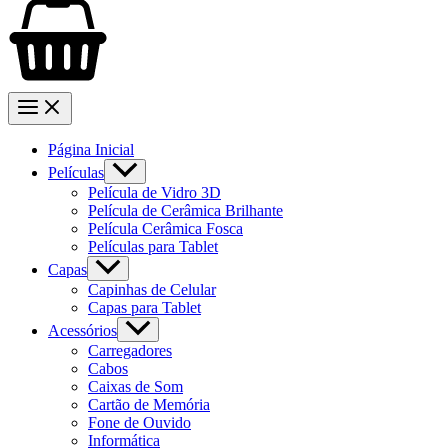
Página Inicial
Películas
Película de Vidro 3D
Película de Cerâmica Brilhante
Película Cerâmica Fosca
Películas para Tablet
Capas
Capinhas de Celular
Capas para Tablet
Acessórios
Carregadores
Cabos
Caixas de Som
Cartão de Memória
Fone de Ouvido
Informática