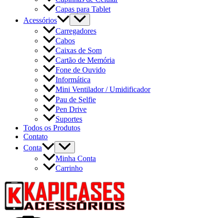
Capas para Tablet
Acessórios
Carregadores
Cabos
Caixas de Som
Cartão de Memória
Fone de Ouvido
Informática
Mini Ventilador / Umidificador
Pau de Selfie
Pen Drive
Suportes
Todos os Produtos
Contato
Conta
Minha Conta
Carrinho