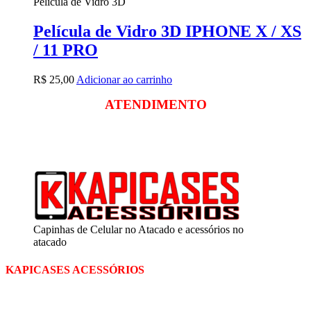
Película de Vidro 3D
Película de Vidro 3D IPHONE X / XS
/ 11 PRO
R$
25,00
Adicionar ao carrinho
ATENDIMENTO
Segunda a sexta
das 09:00 às 18:00
Sábado das 09:00 às 13:00
Capinhas de Celular no Atacado e acessórios no
atacado
KAPICASES ACESSÓRIOS
A Kapicases comercializa capas, películas, e muitos outros
acessórios para celular no varejo e atacado, com excelente qualidade