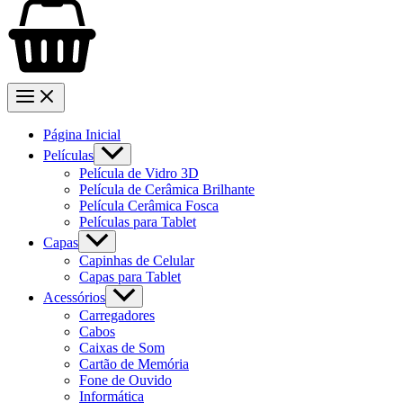
Página Inicial
Películas
Película de Vidro 3D
Película de Cerâmica Brilhante
Película Cerâmica Fosca
Películas para Tablet
Capas
Capinhas de Celular
Capas para Tablet
Acessórios
Carregadores
Cabos
Caixas de Som
Cartão de Memória
Fone de Ouvido
Informática