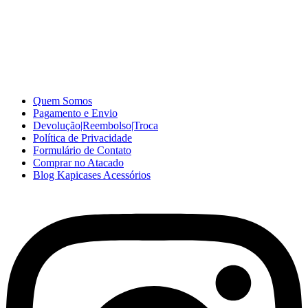
A Kapicases comercializa capas, películas, e muitos outros
acessórios para celular no varejo e atacado, com excelente qualidade
e ótimo preço para consumidores finais, revenda ou empresas.
Somos o seu fornecedor confiável na internet.
Capinhas de Celular
no Atacado e Varejo
Quem Somos
Pagamento e Envio
Devolução|Reembolso|Troca
Política de Privacidade
Formulário de Contato
Comprar no Atacado
Blog Kapicases Acessórios