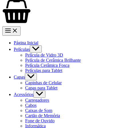
Página Inicial
Películas
Película de Vidro 3D
Película de Cerâmica Brilhante
Película Cerâmica Fosca
Películas para Tablet
Capas
Capinhas de Celular
Capas para Tablet
Acessórios
Carregadores
Cabos
Caixas de Som
Cartão de Memória
Fone de Ouvido
Informática