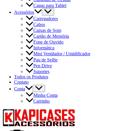
Capas para Tablet
Acessórios
Carregadores
Cabos
Caixas de Som
Cartão de Memória
Fone de Ouvido
Informática
Mini Ventilador / Umidificador
Pau de Selfie
Pen Drive
Suportes
Todos os Produtos
Contato
Conta
Minha Conta
Carrinho