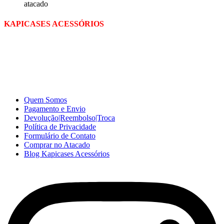
atacado
KAPICASES ACESSÓRIOS
A Kapicases comercializa capas, películas, e muitos outros
acessórios para celular no varejo e atacado, com excelente qualidade
e ótimo preço para consumidores finais, revenda ou empresas.
Somos o seu fornecedor confiável na internet.
Capinhas de Celular
no Atacado e Varejo
Quem Somos
Pagamento e Envio
Devolução|Reembolso|Troca
Política de Privacidade
Formulário de Contato
Comprar no Atacado
Blog Kapicases Acessórios