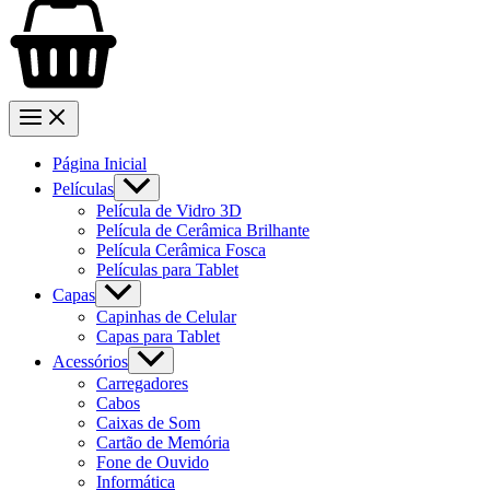
Página Inicial
Películas
Película de Vidro 3D
Película de Cerâmica Brilhante
Película Cerâmica Fosca
Películas para Tablet
Capas
Capinhas de Celular
Capas para Tablet
Acessórios
Carregadores
Cabos
Caixas de Som
Cartão de Memória
Fone de Ouvido
Informática