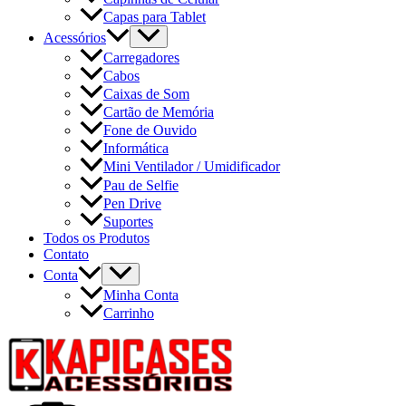
Capas para Tablet
Acessórios
Carregadores
Cabos
Caixas de Som
Cartão de Memória
Fone de Ouvido
Informática
Mini Ventilador / Umidificador
Pau de Selfie
Pen Drive
Suportes
Todos os Produtos
Contato
Conta
Minha Conta
Carrinho