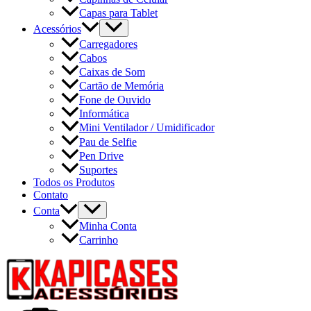
Capas para Tablet
Acessórios
Carregadores
Cabos
Caixas de Som
Cartão de Memória
Fone de Ouvido
Informática
Mini Ventilador / Umidificador
Pau de Selfie
Pen Drive
Suportes
Todos os Produtos
Contato
Conta
Minha Conta
Carrinho