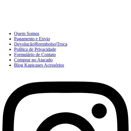
A Kapicases comercializa capas, películas, e muitos outros
acessórios para celular no varejo e atacado, com excelente qualidade
e ótimo preço para consumidores finais, revenda ou empresas.
Somos o seu fornecedor confiável na internet.
Capinhas de Celular
no Atacado e Varejo
Quem Somos
Pagamento e Envio
Devolução|Reembolso|Troca
Política de Privacidade
Formulário de Contato
Comprar no Atacado
Blog Kapicases Acessórios