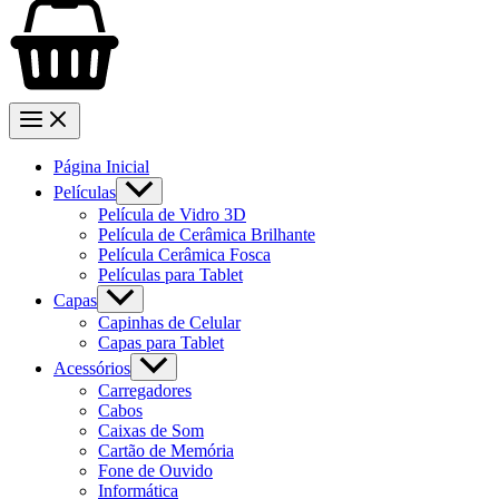
Página Inicial
Películas
Película de Vidro 3D
Película de Cerâmica Brilhante
Película Cerâmica Fosca
Películas para Tablet
Capas
Capinhas de Celular
Capas para Tablet
Acessórios
Carregadores
Cabos
Caixas de Som
Cartão de Memória
Fone de Ouvido
Informática