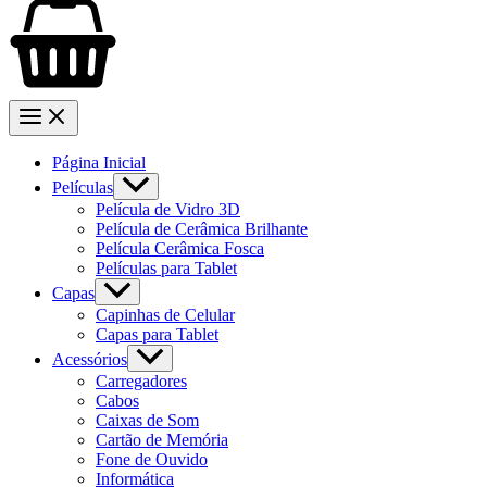
Página Inicial
Películas
Película de Vidro 3D
Película de Cerâmica Brilhante
Película Cerâmica Fosca
Películas para Tablet
Capas
Capinhas de Celular
Capas para Tablet
Acessórios
Carregadores
Cabos
Caixas de Som
Cartão de Memória
Fone de Ouvido
Informática