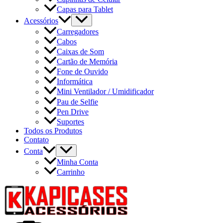
Capas para Tablet
Acessórios
Carregadores
Cabos
Caixas de Som
Cartão de Memória
Fone de Ouvido
Informática
Mini Ventilador / Umidificador
Pau de Selfie
Pen Drive
Suportes
Todos os Produtos
Contato
Conta
Minha Conta
Carrinho