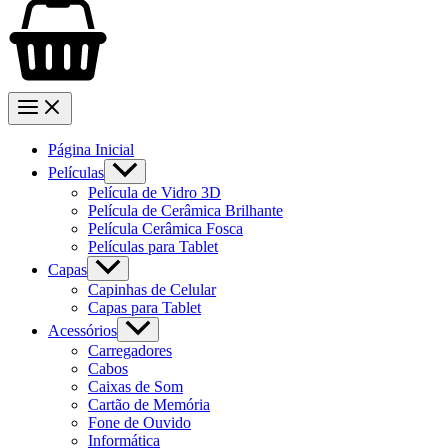
Página Inicial
Películas
Película de Vidro 3D
Película de Cerâmica Brilhante
Película Cerâmica Fosca
Películas para Tablet
Capas
Capinhas de Celular
Capas para Tablet
Acessórios
Carregadores
Cabos
Caixas de Som
Cartão de Memória
Fone de Ouvido
Informática