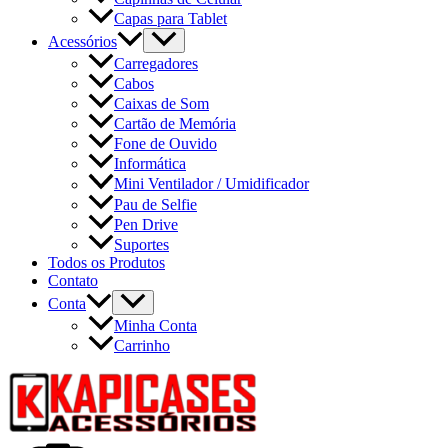
Capas para Tablet
Acessórios
Carregadores
Cabos
Caixas de Som
Cartão de Memória
Fone de Ouvido
Informática
Mini Ventilador / Umidificador
Pau de Selfie
Pen Drive
Suportes
Todos os Produtos
Contato
Conta
Minha Conta
Carrinho