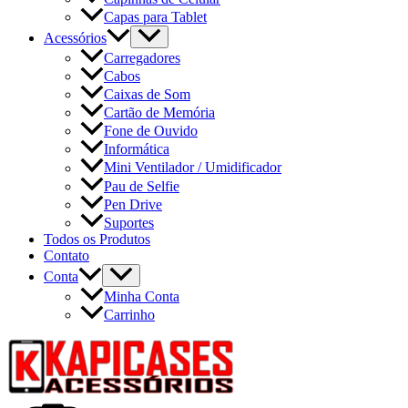
Capas para Tablet
Acessórios
Carregadores
Cabos
Caixas de Som
Cartão de Memória
Fone de Ouvido
Informática
Mini Ventilador / Umidificador
Pau de Selfie
Pen Drive
Suportes
Todos os Produtos
Contato
Conta
Minha Conta
Carrinho