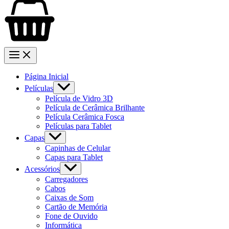
Página Inicial
Películas
Película de Vidro 3D
Película de Cerâmica Brilhante
Película Cerâmica Fosca
Películas para Tablet
Capas
Capinhas de Celular
Capas para Tablet
Acessórios
Carregadores
Cabos
Caixas de Som
Cartão de Memória
Fone de Ouvido
Informática