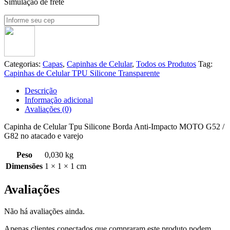
Simulação de frete
Categorias:
Capas
,
Capinhas de Celular
,
Todos os Produtos
Tag:
Capinhas de Celular TPU Silicone Transparente
Descrição
Informação adicional
Avaliações (0)
Capinha de Celular Tpu Silicone Borda Anti-Impacto MOTO
G52 /
G82
no atacado e varejo
Peso
0,030 kg
Dimensões
1 × 1 × 1 cm
Avaliações
Não há avaliações ainda.
Apenas clientes conectados que compraram este produto podem