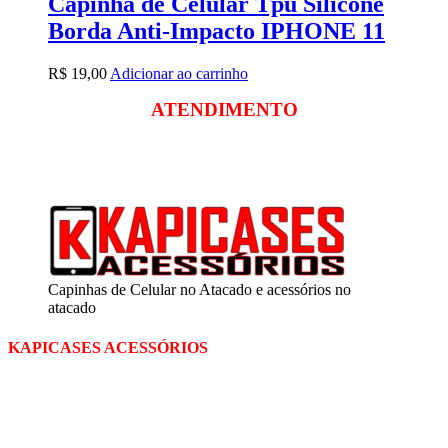
Capinha de Celular Tpu Silicone
Borda Anti-Impacto IPHONE 11
R$
19,00
Adicionar ao carrinho
ATENDIMENTO
Segunda a sexta
das 09:00 às 18:00
Sábado das 09:00 às 13:00
Capinhas de Celular no Atacado e acessórios no
atacado
KAPICASES ACESSÓRIOS
A Kapicases comercializa capas, películas, e muitos outros
acessórios para celular no varejo e atacado, com excelente qualidade
e ótimo preço para consumidores finais, revenda ou empresas.
Somos o seu fornecedor confiável na internet.
Capinhas de Celular