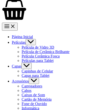
Página Inicial
Películas
Película de Vidro 3D
Película de Cerâmica Brilhante
Película Cerâmica Fosca
Películas para Tablet
Capas
Capinhas de Celular
Capas para Tablet
Acessórios
Carregadores
Cabos
Caixas de Som
Cartão de Memória
Fone de Ouvido
Informática