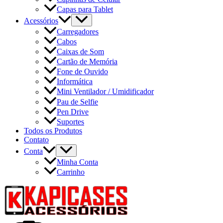
Capas para Tablet
Acessórios
Carregadores
Cabos
Caixas de Som
Cartão de Memória
Fone de Ouvido
Informática
Mini Ventilador / Umidificador
Pau de Selfie
Pen Drive
Suportes
Todos os Produtos
Contato
Conta
Minha Conta
Carrinho