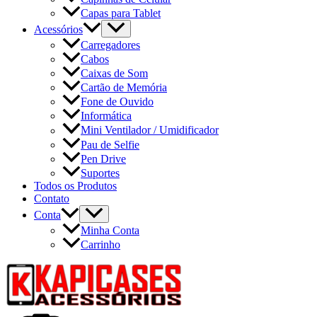
Capas para Tablet
Acessórios
Carregadores
Cabos
Caixas de Som
Cartão de Memória
Fone de Ouvido
Informática
Mini Ventilador / Umidificador
Pau de Selfie
Pen Drive
Suportes
Todos os Produtos
Contato
Conta
Minha Conta
Carrinho