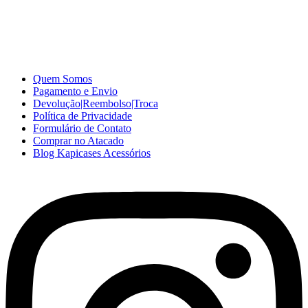
A Kapicases comercializa capas, películas, e muitos outros
acessórios para celular no varejo e atacado, com excelente qualidade
e ótimo preço para consumidores finais, revenda ou empresas.
Somos o seu fornecedor confiável na internet.
Capinhas de Celular
no Atacado e Varejo
Quem Somos
Pagamento e Envio
Devolução|Reembolso|Troca
Política de Privacidade
Formulário de Contato
Comprar no Atacado
Blog Kapicases Acessórios