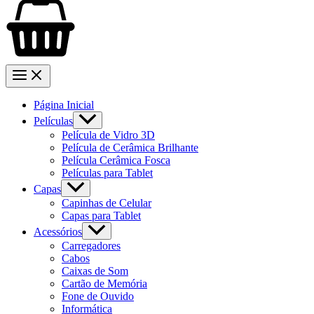
Página Inicial
Películas
Película de Vidro 3D
Película de Cerâmica Brilhante
Película Cerâmica Fosca
Películas para Tablet
Capas
Capinhas de Celular
Capas para Tablet
Acessórios
Carregadores
Cabos
Caixas de Som
Cartão de Memória
Fone de Ouvido
Informática