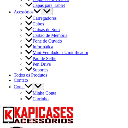
Capas para Tablet
Acessórios
Carregadores
Cabos
Caixas de Som
Cartão de Memória
Fone de Ouvido
Informática
Mini Ventilador / Umidificador
Pau de Selfie
Pen Drive
Suportes
Todos os Produtos
Contato
Conta
Minha Conta
Carrinho