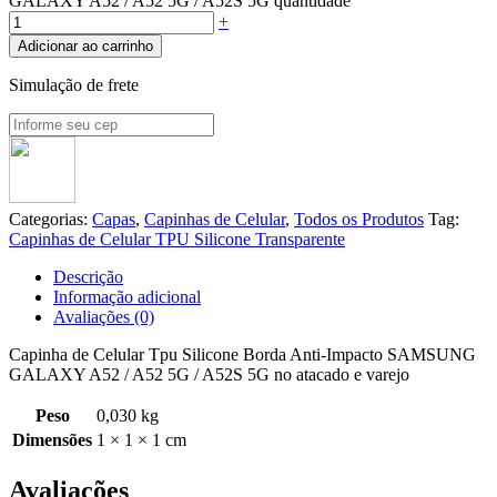
GALAXY A52 / A52 5G / A52S 5G quantidade
+
Adicionar ao carrinho
Simulação de frete
Categorias:
Capas
,
Capinhas de Celular
,
Todos os Produtos
Tag:
Capinhas de Celular TPU Silicone Transparente
Descrição
Informação adicional
Avaliações (0)
Capinha de Celular Tpu Silicone Borda Anti-Impacto SAMSUNG
GALAXY A52 / A52 5G / A52S 5G no atacado e varejo
Peso
0,030 kg
Dimensões
1 × 1 × 1 cm
Avaliações