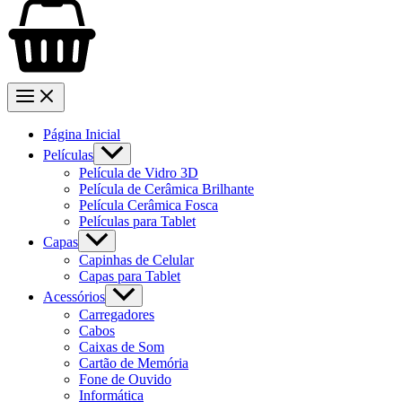
Página Inicial
Películas
Película de Vidro 3D
Película de Cerâmica Brilhante
Película Cerâmica Fosca
Películas para Tablet
Capas
Capinhas de Celular
Capas para Tablet
Acessórios
Carregadores
Cabos
Caixas de Som
Cartão de Memória
Fone de Ouvido
Informática