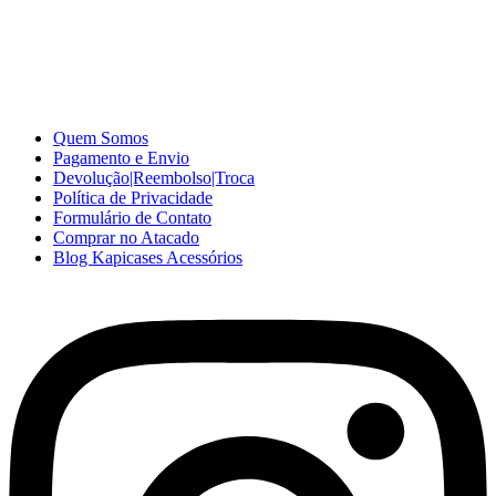
A Kapicases comercializa capas, películas, e muitos outros
acessórios para celular no varejo e atacado, com excelente qualidade
e ótimo preço para consumidores finais, revenda ou empresas.
Somos o seu fornecedor confiável na internet.
Capinhas de Celular
no Atacado e Varejo
Quem Somos
Pagamento e Envio
Devolução|Reembolso|Troca
Política de Privacidade
Formulário de Contato
Comprar no Atacado
Blog Kapicases Acessórios