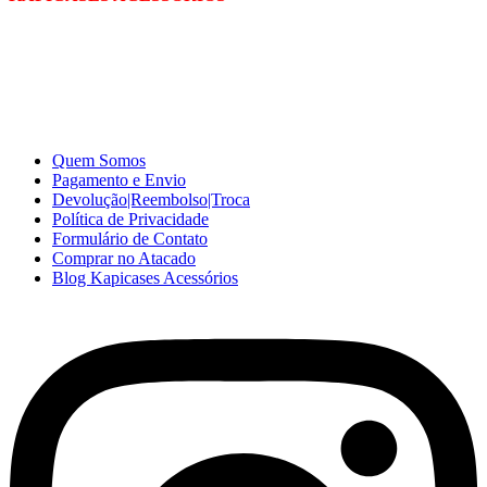
A Kapicases comercializa capas, películas, e muitos outros
acessórios para celular no varejo e atacado, com excelente qualidade
e ótimo preço para consumidores finais, revenda ou empresas.
Somos o seu fornecedor confiável na internet.
Capinhas de Celular
no Atacado e Varejo
Quem Somos
Pagamento e Envio
Devolução|Reembolso|Troca
Política de Privacidade
Formulário de Contato
Comprar no Atacado
Blog Kapicases Acessórios