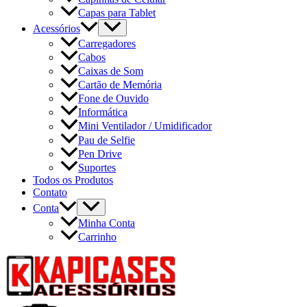
Capas para Tablet
Acessórios
Carregadores
Cabos
Caixas de Som
Cartão de Memória
Fone de Ouvido
Informática
Mini Ventilador / Umidificador
Pau de Selfie
Pen Drive
Suportes
Todos os Produtos
Contato
Conta
Minha Conta
Carrinho