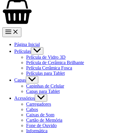
Página Inicial
Películas
Película de Vidro 3D
Película de Cerâmica Brilhante
Película Cerâmica Fosca
Películas para Tablet
Capas
Capinhas de Celular
Capas para Tablet
Acessórios
Carregadores
Cabos
Caixas de Som
Cartão de Memória
Fone de Ouvido
Informática