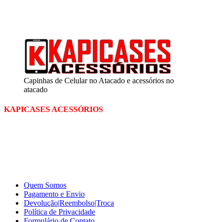
Segunda a sexta
das 09:00 às 18:00
Sábado das 09:00 às 13:00
Capinhas de Celular no Atacado e acessórios no
atacado
KAPICASES ACESSÓRIOS
A Kapicases comercializa capas, películas, e muitos outros
acessórios para celular no varejo e atacado, com excelente qualidade
e ótimo preço para consumidores finais, revenda ou empresas.
Somos o seu fornecedor confiável na internet.
Capinhas de Celular
no Atacado e Varejo
Quem Somos
Pagamento e Envio
Devolução|Reembolso|Troca
Política de Privacidade
Formulário de Contato