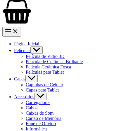
Página Inicial
Películas
Película de Vidro 3D
Película de Cerâmica Brilhante
Película Cerâmica Fosca
Películas para Tablet
Capas
Capinhas de Celular
Capas para Tablet
Acessórios
Carregadores
Cabos
Caixas de Som
Cartão de Memória
Fone de Ouvido
Informática