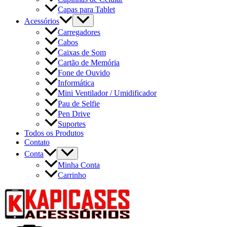
Capas para Tablet
Acessórios
Carregadores
Cabos
Caixas de Som
Cartão de Memória
Fone de Ouvido
Informática
Mini Ventilador / Umidificador
Pau de Selfie
Pen Drive
Suportes
Todos os Produtos
Contato
Conta
Minha Conta
Carrinho