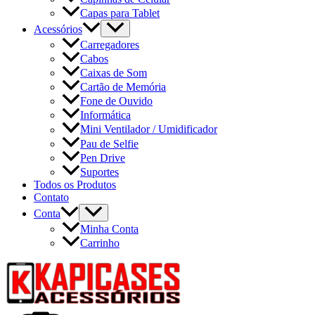
Capas para Tablet
Acessórios
Carregadores
Cabos
Caixas de Som
Cartão de Memória
Fone de Ouvido
Informática
Mini Ventilador / Umidificador
Pau de Selfie
Pen Drive
Suportes
Todos os Produtos
Contato
Conta
Minha Conta
Carrinho