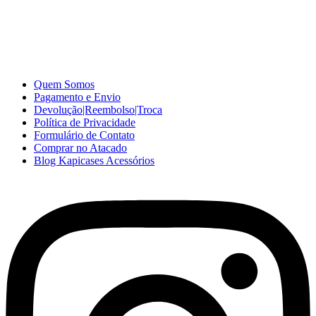
A Kapicases comercializa capas, películas, e muitos outros
acessórios para celular no varejo e atacado, com excelente qualidade
e ótimo preço para consumidores finais, revenda ou empresas.
Somos o seu fornecedor confiável na internet.
Capinhas de Celular
no Atacado e Varejo
Quem Somos
Pagamento e Envio
Devolução|Reembolso|Troca
Política de Privacidade
Formulário de Contato
Comprar no Atacado
Blog Kapicases Acessórios