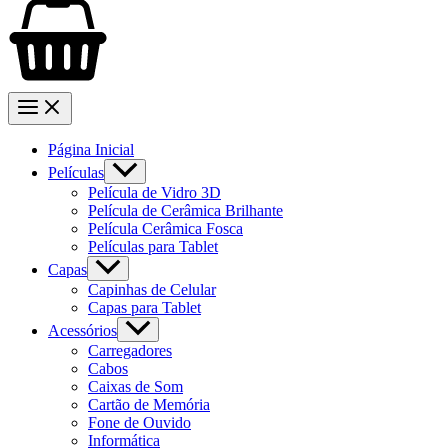
Página Inicial
Películas
Película de Vidro 3D
Película de Cerâmica Brilhante
Película Cerâmica Fosca
Películas para Tablet
Capas
Capinhas de Celular
Capas para Tablet
Acessórios
Carregadores
Cabos
Caixas de Som
Cartão de Memória
Fone de Ouvido
Informática