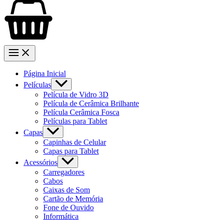
Página Inicial
Películas
Película de Vidro 3D
Película de Cerâmica Brilhante
Película Cerâmica Fosca
Películas para Tablet
Capas
Capinhas de Celular
Capas para Tablet
Acessórios
Carregadores
Cabos
Caixas de Som
Cartão de Memória
Fone de Ouvido
Informática