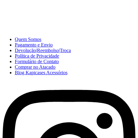
A Kapicases comercializa capas, películas, e muitos outros
acessórios para celular no varejo e atacado, com excelente qualidade
e ótimo preço para consumidores finais, revenda ou empresas.
Somos o seu fornecedor confiável na internet.
Capinhas de Celular
no Atacado e Varejo
Quem Somos
Pagamento e Envio
Devolução|Reembolso|Troca
Política de Privacidade
Formulário de Contato
Comprar no Atacado
Blog Kapicases Acessórios