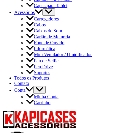
Capas para Tablet
Acessórios
Carregadores
Cabos
Caixas de Som
Cartão de Memória
Fone de Ouvido
Informática
Mini Ventilador / Umidificador
Pau de Selfie
Pen Drive
Suportes
Todos os Produtos
Contato
Conta
Minha Conta
Carrinho