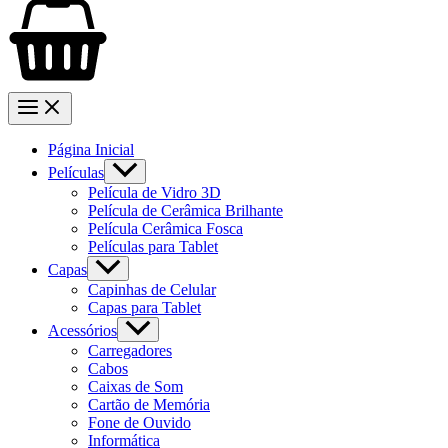
Página Inicial
Películas
Película de Vidro 3D
Película de Cerâmica Brilhante
Película Cerâmica Fosca
Películas para Tablet
Capas
Capinhas de Celular
Capas para Tablet
Acessórios
Carregadores
Cabos
Caixas de Som
Cartão de Memória
Fone de Ouvido
Informática