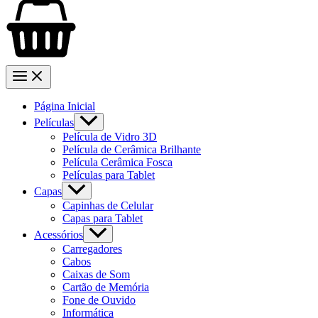
Página Inicial
Películas
Película de Vidro 3D
Película de Cerâmica Brilhante
Película Cerâmica Fosca
Películas para Tablet
Capas
Capinhas de Celular
Capas para Tablet
Acessórios
Carregadores
Cabos
Caixas de Som
Cartão de Memória
Fone de Ouvido
Informática