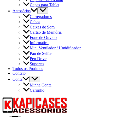
Capas para Tablet
Acessórios
Carregadores
Cabos
Caixas de Som
Cartão de Memória
Fone de Ouvido
Informática
Mini Ventilador / Umidificador
Pau de Selfie
Pen Drive
Suportes
Todos os Produtos
Contato
Conta
Minha Conta
Carrinho