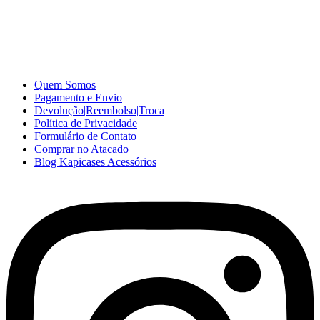
A Kapicases comercializa capas, películas, e muitos outros
acessórios para celular no varejo e atacado, com excelente qualidade
e ótimo preço para consumidores finais, revenda ou empresas.
Somos o seu fornecedor confiável na internet.
Capinhas de Celular
no Atacado e Varejo
Quem Somos
Pagamento e Envio
Devolução|Reembolso|Troca
Política de Privacidade
Formulário de Contato
Comprar no Atacado
Blog Kapicases Acessórios