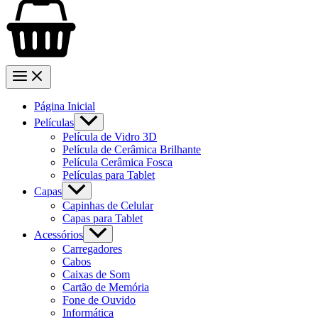
Página Inicial
Películas
Película de Vidro 3D
Película de Cerâmica Brilhante
Película Cerâmica Fosca
Películas para Tablet
Capas
Capinhas de Celular
Capas para Tablet
Acessórios
Carregadores
Cabos
Caixas de Som
Cartão de Memória
Fone de Ouvido
Informática