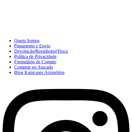
A Kapicases comercializa capas, películas, e muitos outros
acessórios para celular no varejo e atacado, com excelente qualidade
e ótimo preço para consumidores finais, revenda ou empresas.
Somos o seu fornecedor confiável na internet.
Capinhas de Celular
no Atacado e Varejo
Quem Somos
Pagamento e Envio
Devolução|Reembolso|Troca
Política de Privacidade
Formulário de Contato
Comprar no Atacado
Blog Kapicases Acessórios