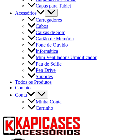
Capas para Tablet
Acessórios
Carregadores
Cabos
Caixas de Som
Cartão de Memória
Fone de Ouvido
Informática
Mini Ventilador / Umidificador
Pau de Selfie
Pen Drive
Suportes
Todos os Produtos
Contato
Conta
Minha Conta
Carrinho