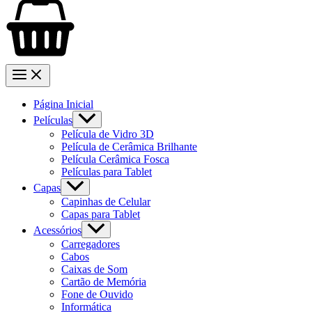
Página Inicial
Películas
Película de Vidro 3D
Película de Cerâmica Brilhante
Película Cerâmica Fosca
Películas para Tablet
Capas
Capinhas de Celular
Capas para Tablet
Acessórios
Carregadores
Cabos
Caixas de Som
Cartão de Memória
Fone de Ouvido
Informática