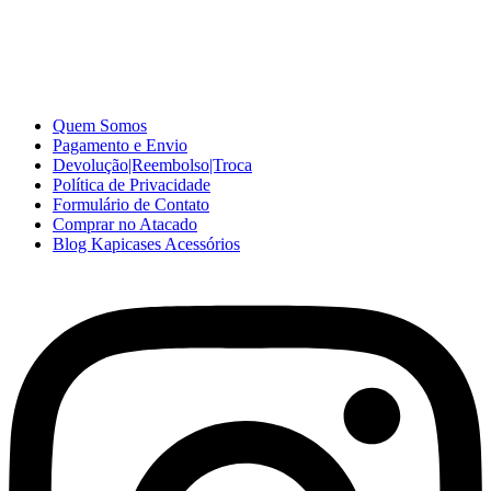
A Kapicases comercializa capas, películas, e muitos outros
acessórios para celular no varejo e atacado, com excelente qualidade
e ótimo preço para consumidores finais, revenda ou empresas.
Somos o seu fornecedor confiável na internet.
Capinhas de Celular
no Atacado e Varejo
Quem Somos
Pagamento e Envio
Devolução|Reembolso|Troca
Política de Privacidade
Formulário de Contato
Comprar no Atacado
Blog Kapicases Acessórios