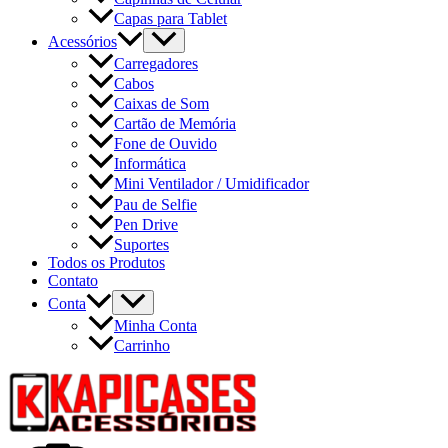
Capas para Tablet
Acessórios
Carregadores
Cabos
Caixas de Som
Cartão de Memória
Fone de Ouvido
Informática
Mini Ventilador / Umidificador
Pau de Selfie
Pen Drive
Suportes
Todos os Produtos
Contato
Conta
Minha Conta
Carrinho