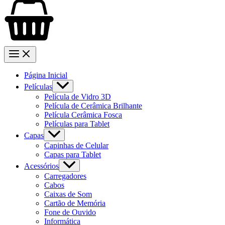
Página Inicial
Películas
Película de Vidro 3D
Película de Cerâmica Brilhante
Película Cerâmica Fosca
Películas para Tablet
Capas
Capinhas de Celular
Capas para Tablet
Acessórios
Carregadores
Cabos
Caixas de Som
Cartão de Memória
Fone de Ouvido
Informática