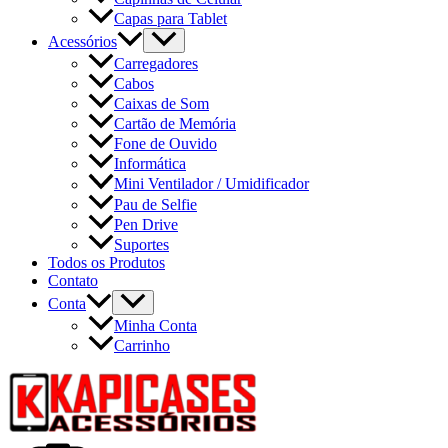
Capas para Tablet
Acessórios
Carregadores
Cabos
Caixas de Som
Cartão de Memória
Fone de Ouvido
Informática
Mini Ventilador / Umidificador
Pau de Selfie
Pen Drive
Suportes
Todos os Produtos
Contato
Conta
Minha Conta
Carrinho