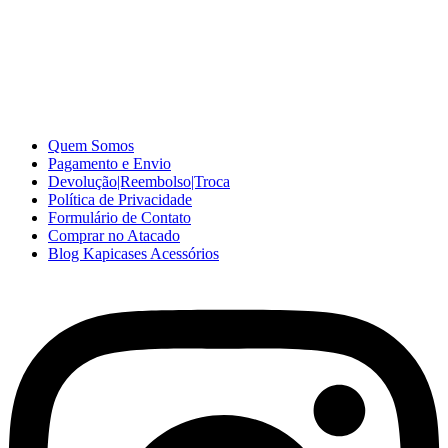
A Kapicases comercializa capas, películas, e muitos outros
acessórios para celular no varejo e atacado, com excelente qualidade
e ótimo preço para consumidores finais, revenda ou empresas.
Somos o seu fornecedor confiável na internet.
Capinhas de Celular
no Atacado e Varejo
Quem Somos
Pagamento e Envio
Devolução|Reembolso|Troca
Política de Privacidade
Formulário de Contato
Comprar no Atacado
Blog Kapicases Acessórios