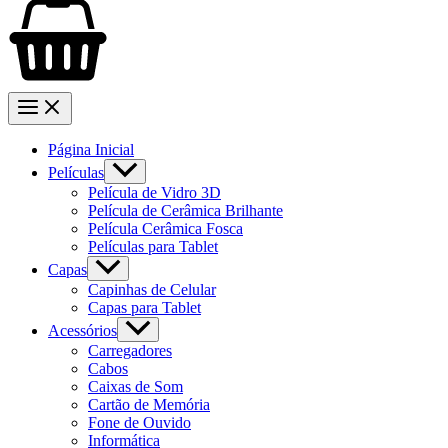
Página Inicial
Películas
Película de Vidro 3D
Película de Cerâmica Brilhante
Película Cerâmica Fosca
Películas para Tablet
Capas
Capinhas de Celular
Capas para Tablet
Acessórios
Carregadores
Cabos
Caixas de Som
Cartão de Memória
Fone de Ouvido
Informática