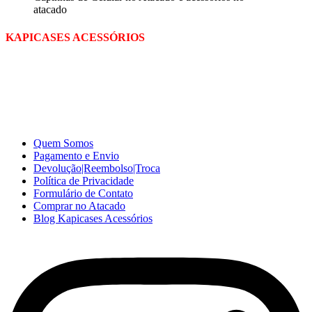
atacado
KAPICASES ACESSÓRIOS
A Kapicases comercializa capas, películas, e muitos outros
acessórios para celular no varejo e atacado, com excelente qualidade
e ótimo preço para consumidores finais, revenda ou empresas.
Somos o seu fornecedor confiável na internet.
Capinhas de Celular
no Atacado e Varejo
Quem Somos
Pagamento e Envio
Devolução|Reembolso|Troca
Política de Privacidade
Formulário de Contato
Comprar no Atacado
Blog Kapicases Acessórios