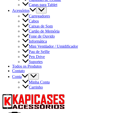
Capas para Tablet
Acessórios
Carregadores
Cabos
Caixas de Som
Cartão de Memória
Fone de Ouvido
Informática
Mini Ventilador / Umidificador
Pau de Selfie
Pen Drive
Suportes
Todos os Produtos
Contato
Conta
Minha Conta
Carrinho