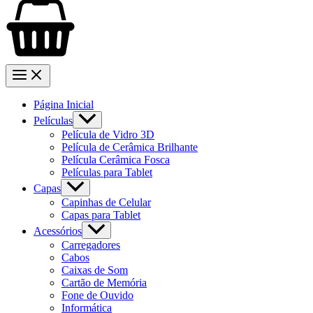
Página Inicial
Películas
Película de Vidro 3D
Película de Cerâmica Brilhante
Película Cerâmica Fosca
Películas para Tablet
Capas
Capinhas de Celular
Capas para Tablet
Acessórios
Carregadores
Cabos
Caixas de Som
Cartão de Memória
Fone de Ouvido
Informática