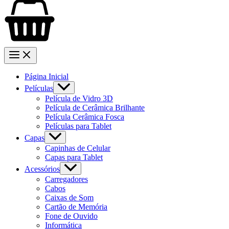
Página Inicial
Películas
Película de Vidro 3D
Película de Cerâmica Brilhante
Película Cerâmica Fosca
Películas para Tablet
Capas
Capinhas de Celular
Capas para Tablet
Acessórios
Carregadores
Cabos
Caixas de Som
Cartão de Memória
Fone de Ouvido
Informática