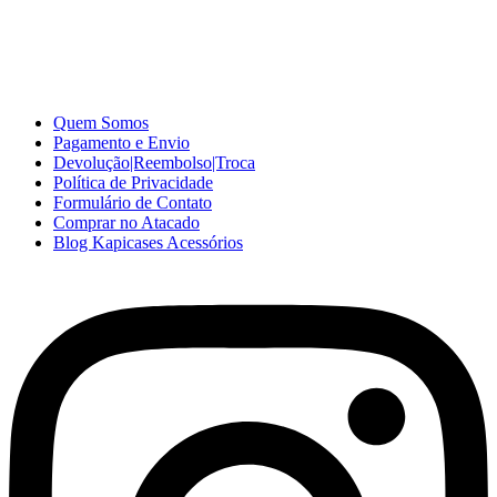
acessórios para celular no varejo e atacado, com excelente qualidade
e ótimo preço para consumidores finais, revenda ou empresas.
Somos o seu fornecedor confiável na internet.
Capinhas de Celular
no Atacado e Varejo
Quem Somos
Pagamento e Envio
Devolução|Reembolso|Troca
Política de Privacidade
Formulário de Contato
Comprar no Atacado
Blog Kapicases Acessórios