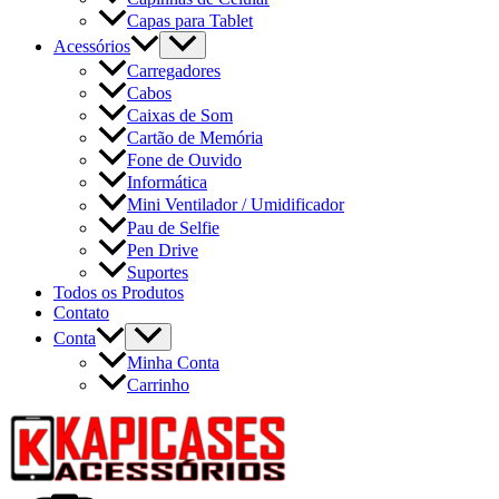
Capas para Tablet
Acessórios
Carregadores
Cabos
Caixas de Som
Cartão de Memória
Fone de Ouvido
Informática
Mini Ventilador / Umidificador
Pau de Selfie
Pen Drive
Suportes
Todos os Produtos
Contato
Conta
Minha Conta
Carrinho