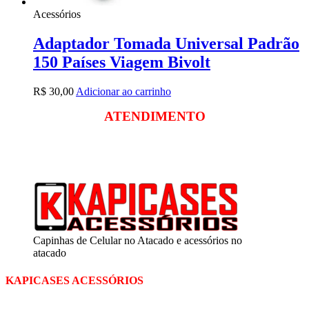
Acessórios
Adaptador Tomada Universal Padrão
150 Países Viagem Bivolt
R$
30,00
Adicionar ao carrinho
ATENDIMENTO
Segunda a sexta
das 09:00 às 18:00
Sábado das 09:00 às 13:00
Capinhas de Celular no Atacado e acessórios no
atacado
KAPICASES ACESSÓRIOS
A Kapicases comercializa capas, películas, e muitos outros