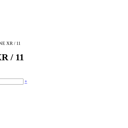
ONE XR / 11
R / 11
+