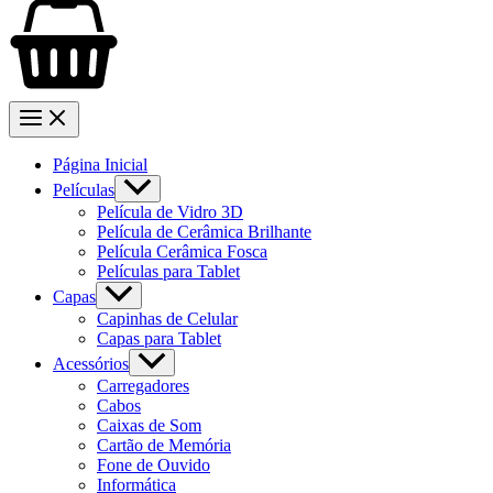
Página Inicial
Películas
Película de Vidro 3D
Película de Cerâmica Brilhante
Película Cerâmica Fosca
Películas para Tablet
Capas
Capinhas de Celular
Capas para Tablet
Acessórios
Carregadores
Cabos
Caixas de Som
Cartão de Memória
Fone de Ouvido
Informática