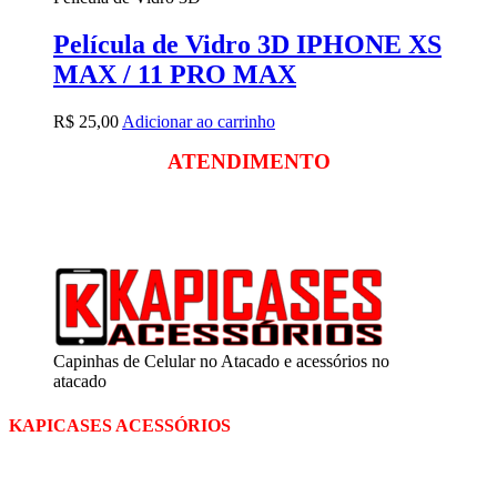
Película de Vidro 3D IPHONE XS
MAX / 11 PRO MAX
R$
25,00
Adicionar ao carrinho
ATENDIMENTO
Segunda a sexta
das 09:00 às 18:00
Sábado das 09:00 às 13:00
Capinhas de Celular no Atacado e acessórios no
atacado
KAPICASES ACESSÓRIOS
A Kapicases comercializa capas, películas, e muitos outros
acessórios para celular no varejo e atacado, com excelente qualidade