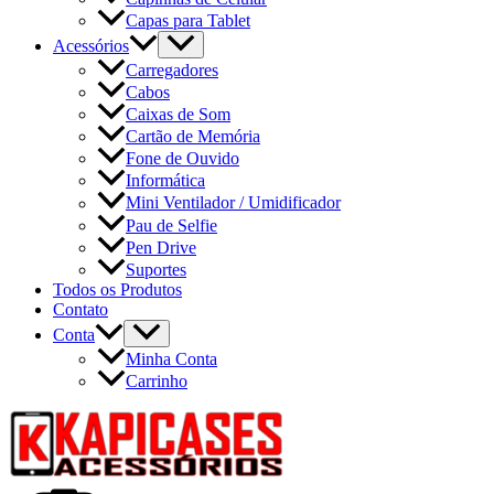
Capas para Tablet
Acessórios
Carregadores
Cabos
Caixas de Som
Cartão de Memória
Fone de Ouvido
Informática
Mini Ventilador / Umidificador
Pau de Selfie
Pen Drive
Suportes
Todos os Produtos
Contato
Conta
Minha Conta
Carrinho