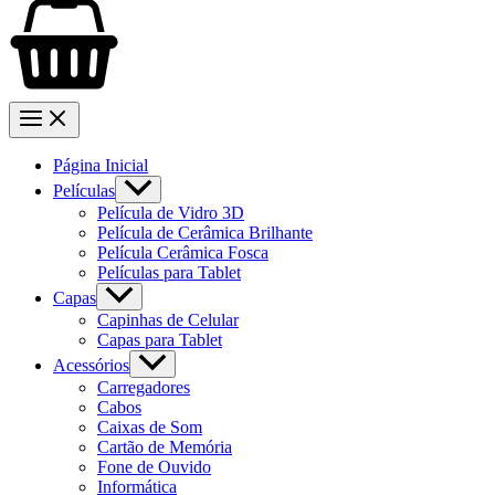
Página Inicial
Películas
Película de Vidro 3D
Película de Cerâmica Brilhante
Película Cerâmica Fosca
Películas para Tablet
Capas
Capinhas de Celular
Capas para Tablet
Acessórios
Carregadores
Cabos
Caixas de Som
Cartão de Memória
Fone de Ouvido
Informática