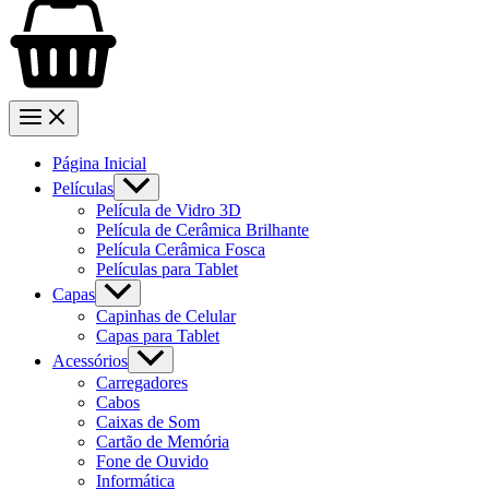
Página Inicial
Películas
Película de Vidro 3D
Película de Cerâmica Brilhante
Película Cerâmica Fosca
Películas para Tablet
Capas
Capinhas de Celular
Capas para Tablet
Acessórios
Carregadores
Cabos
Caixas de Som
Cartão de Memória
Fone de Ouvido
Informática