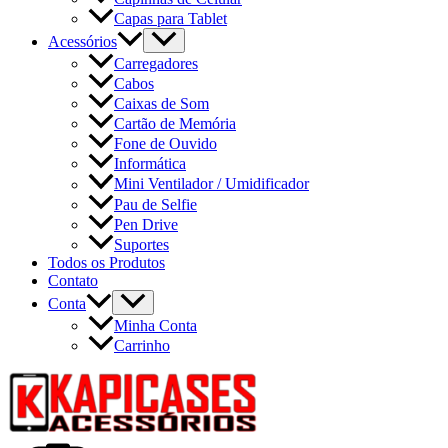
Capas para Tablet
Acessórios
Carregadores
Cabos
Caixas de Som
Cartão de Memória
Fone de Ouvido
Informática
Mini Ventilador / Umidificador
Pau de Selfie
Pen Drive
Suportes
Todos os Produtos
Contato
Conta
Minha Conta
Carrinho