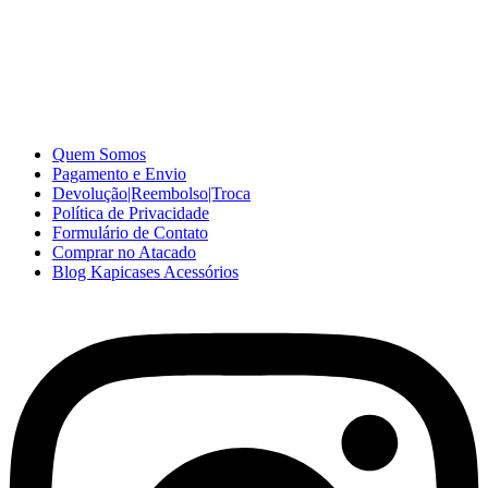
A Kapicases comercializa capas, películas, e muitos outros
acessórios para celular no varejo e atacado, com excelente qualidade
e ótimo preço para consumidores finais, revenda ou empresas.
Somos o seu fornecedor confiável na internet.
Capinhas de Celular
no Atacado e Varejo
Quem Somos
Pagamento e Envio
Devolução|Reembolso|Troca
Política de Privacidade
Formulário de Contato
Comprar no Atacado
Blog Kapicases Acessórios