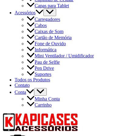
Capas para Tablet
Acessórios
Carregadores
Cabos
Caixas de Som
Cartão de Memória
Fone de Ouvido
Informática
Mini Ventilador / Umidificador
Pau de Selfie
Pen Drive
Suportes
Todos os Produtos
Contato
Conta
Minha Conta
Carrinho