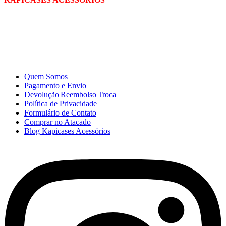
A Kapicases comercializa capas, películas, e muitos outros
acessórios para celular no varejo e atacado, com excelente qualidade
e ótimo preço para consumidores finais, revenda ou empresas.
Somos o seu fornecedor confiável na internet.
Capinhas de Celular
no Atacado e Varejo
Quem Somos
Pagamento e Envio
Devolução|Reembolso|Troca
Política de Privacidade
Formulário de Contato
Comprar no Atacado
Blog Kapicases Acessórios