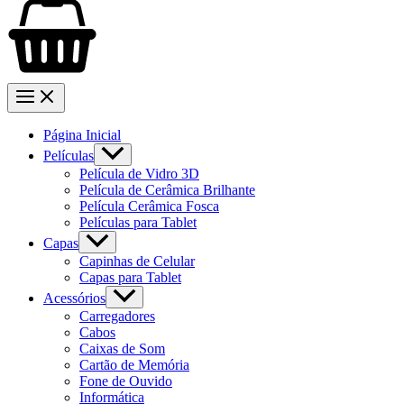
Página Inicial
Películas
Película de Vidro 3D
Película de Cerâmica Brilhante
Película Cerâmica Fosca
Películas para Tablet
Capas
Capinhas de Celular
Capas para Tablet
Acessórios
Carregadores
Cabos
Caixas de Som
Cartão de Memória
Fone de Ouvido
Informática