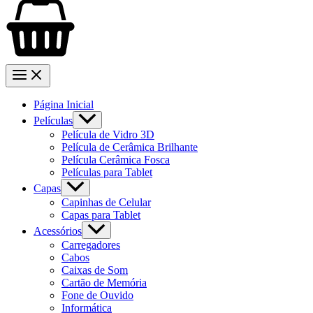
Página Inicial
Películas
Película de Vidro 3D
Película de Cerâmica Brilhante
Película Cerâmica Fosca
Películas para Tablet
Capas
Capinhas de Celular
Capas para Tablet
Acessórios
Carregadores
Cabos
Caixas de Som
Cartão de Memória
Fone de Ouvido
Informática