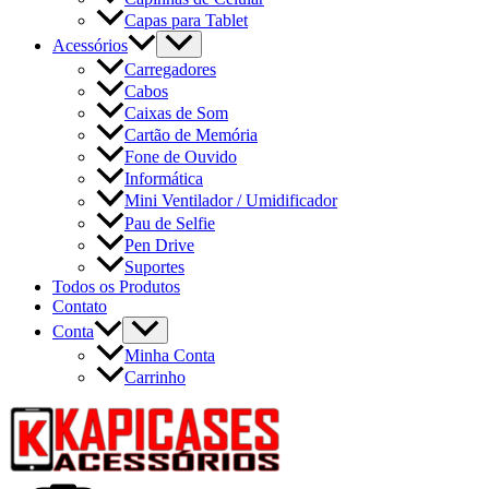
Capas para Tablet
Acessórios
Carregadores
Cabos
Caixas de Som
Cartão de Memória
Fone de Ouvido
Informática
Mini Ventilador / Umidificador
Pau de Selfie
Pen Drive
Suportes
Todos os Produtos
Contato
Conta
Minha Conta
Carrinho